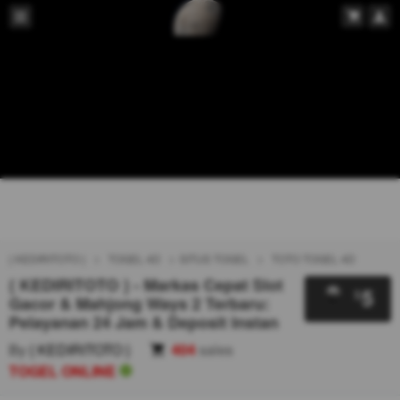
{ KEDIRITOTO }
TOGEL 4D
SITUS TOGEL
TOTO TOGEL 4D
{ KEDIRITOTO } - Markas Cepat Slot
5
$
Gacor & Mahjong Ways 2 Terbaru:
Pelayanan 24 Jam & Deposit Instan
By
{ KEDIRITOTO }
404
sales
TOGEL ONLINE