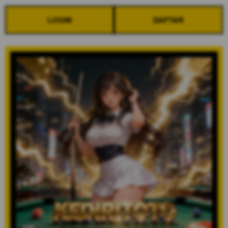
LOGIN
DAFTAR