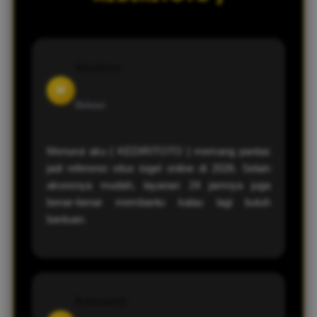
sehingga kamu bisa bermain dengan
aman dan nyaman tanpa terganggu
masalah teknis.
Maulana
M
Bekasi
Menurut aku { KEDIRITOTO } memang pantas
jadi referensi situs togel online di 2026. Selain
aksesnya mudah, layanan 24 jamnya juga
benar-benar membantu kalau lagi butuh
bantuan.
Rahmatdi