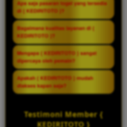
Apa saja pasaran togel yang tersedia
referensi situs togel online resmi dan
di { KEDIRITOTO }?
terpercaya di tahun 2026 yang
menyediakan berbagai pilihan pasaran
{ KEDIRITOTO } menyediakan berbagai
Bagaimana kualitas layanan di {
serta sistem permainan yang mudah
pasaran togel terlengkap, sehingga
KEDIRITOTO }?
diakses oleh pemain.
pemain bisa memilih sesuai dengan
preferensi dan waktu permainan yang
Layanan di { KEDIRITOTO } tersedia selama
Mengapa { KEDIRITOTO } sangat
diinginkan.
24 jam setiap hari, sehingga pemain bisa
dipercaya oleh pemain?
mendapatkan bantuan kapan saja jika
mengalami kendala saat login, transaksi,
{ KEDIRITOTO } dipercaya oleh banyak
Apakah { KEDIRITOTO } mudah
atau bermain.
pemain karena sistemnya stabil, layanan
diakses kapan saja?
yang aktif 24/7, serta akses yang
konsisten, sehingga banyak pemain
Ya tentu saja ! OLXOTOT memang
menjadikannya sebagai salah satu pilihan
dirancang khusus untuk pemain togel
Testimoni Member {
utama dalam bermain togel online.
online agar mudah diakses kapan saja
dimana saja dengan sistem yang responsif,
KEDIRITOTO }